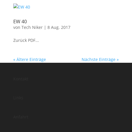
EW 40
von
Tech Niker
|
8 Aug. 2017
Zurück PDF...
« Ältere Einträge
Nächste Einträge »
Kontakt
Links
Anfahrt